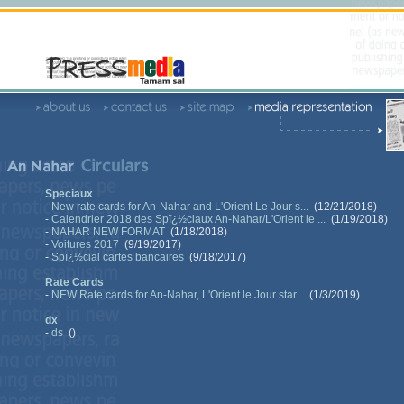
Speciaux
-
New rate cards for An-Nahar and L'Orient Le Jour s...
(12/21/2018)
-
Calendrier 2018 des Spï¿½ciaux An-Nahar/L'Orient le ...
(1/19/2018)
-
NAHAR NEW FORMAT
(1/18/2018)
-
Voitures 2017
(9/19/2017)
-
Spï¿½cial cartes bancaires
(9/18/2017)
Rate Cards
-
NEW Rate cards for An-Nahar, L'Orient le Jour star...
(1/3/2019)
dx
-
ds
()