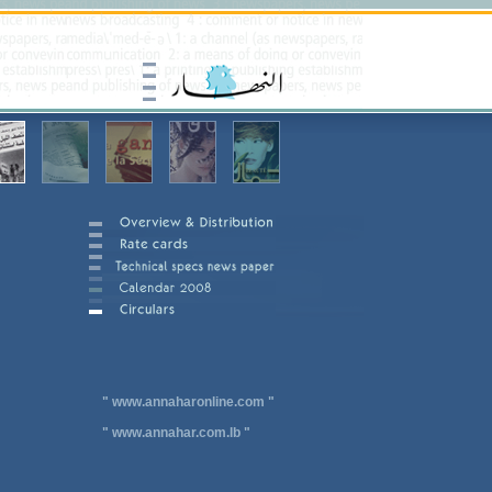
"
www.annaharonline.com
"
"
www.annahar.com.lb
"