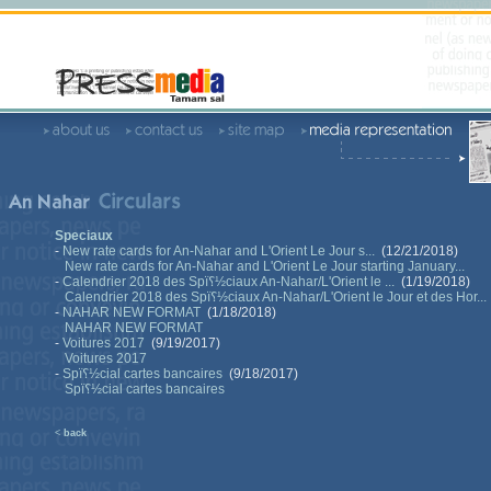
Speciaux
-
New rate cards for An-Nahar and L'Orient Le Jour s...
(12/21/2018)
New rate cards for An-Nahar and L'Orient Le Jour starting January...
-
Calendrier 2018 des Spï؟½ciaux An-Nahar/L'Orient le ...
(1/19/2018)
Calendrier 2018 des Spï؟½ciaux An-Nahar/L'Orient le Jour et des Hor...
-
NAHAR NEW FORMAT
(1/18/2018)
NAHAR NEW FORMAT
-
Voitures 2017
(9/19/2017)
Voitures 2017
-
Spï؟½cial cartes bancaires
(9/18/2017)
Spï؟½cial cartes bancaires
<
back